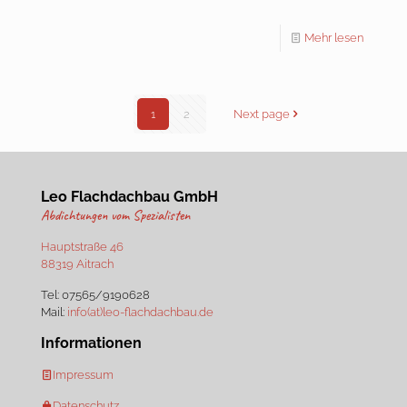
Mehr lesen
1
2
Next page
Leo Flachdachbau GmbH
Abdichtungen vom Spezialisten
Hauptstraße 46
88319 Aitrach
Tel:
07565/9190628
Mail:
info(at)leo-flachdachbau.de
Informationen
Impressum
Datenschutz