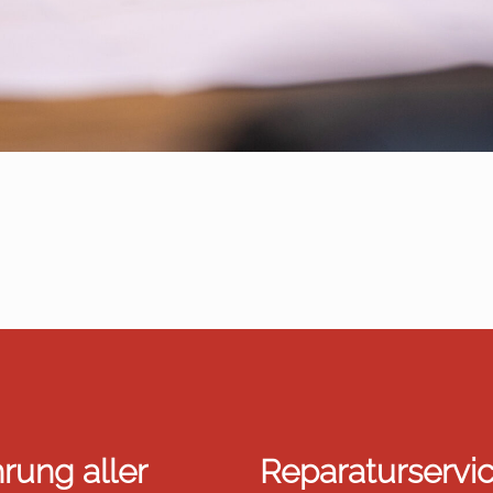
rung aller
Reparaturservic