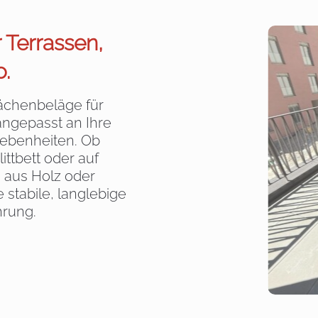
 Terrassen,
.
ächenbeläge für
ngepasst an Ihre
ebenheiten. Ob
ttbett oder auf
n aus Holz oder
 stabile, langlebige
hrung.