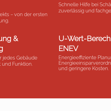
Schnelle Hilfe bei Schä
zuverlässig und fachge
ekts – von der ersten
ung.
ung &
U-Wert-Berechn
g
ENEV
Energieeffiziente Plan
ür jedes Gebäude
Energieeinsparverord
t und Funktion.
und geringere Kosten.