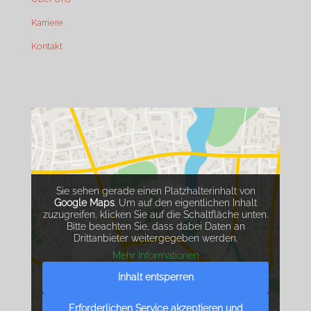
Karriere
Kontakt
Sie sehen gerade einen Platzhalterinhalt von
Google Maps
. Um auf den eigentlichen Inhalt
zuzugreifen, klicken Sie auf die Schaltfläche unten.
Bitte beachten Sie, dass dabei Daten an
Drittanbieter weitergegeben werden.
Mehr Informationen
Inhalt entsperren
Erforderlichen Service akzeptieren und