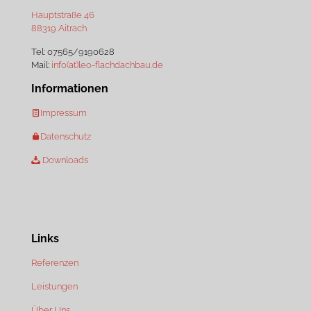
Hauptstraße 46
88319 Aitrach
Tel:
07565/9190628
Mail:
info(at)leo-flachdachbau.de
Informationen
Impressum
Datenschutz
Downloads
Links
Referenzen
Leistungen
Über Uns