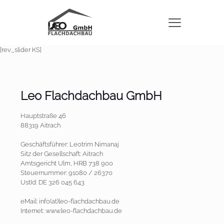
[rev_slider KS]
Leo Flachdachbau GmbH
Hauptstraße 46
88319 Aitrach
Geschäftsführer: Leotrim Nimanaj
Sitz der Gesellschaft: Aitrach
Amtsgericht Ulm, HRB 738 900
Steuernummer: 91080 / 26370
UstId: DE 326 045 643
eMail: info(at)leo-flachdachbau.de
Internet: www.leo-flachdachbau.de