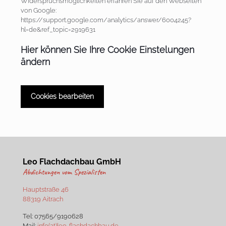
Widerspruchsmöglichkeiten erfahren Sie auf den Webseiten
von Google:
https://support.google.com/analytics/answer/6004245?
hl=de&ref_topic=2919631
Hier können Sie Ihre Cookie Einstelungen
ändern
Cookies bearbeiten
Leo Flachdachbau GmbH
Abdichtungen vom Spezialisten
Hauptstraße 46
88319 Aitrach
Tel:
07565/9190628
Mail:
info(at)leo-flachdachbau.de