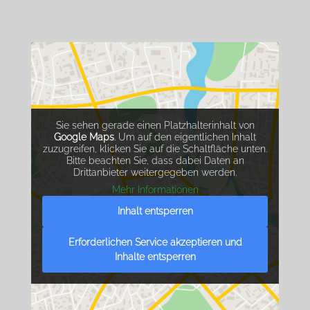
Sie sehen gerade einen Platzhalterinhalt von
Google Maps
. Um auf den eigentlichen Inhalt
zuzugreifen, klicken Sie auf die Schaltfläche unten.
Bitte beachten Sie, dass dabei Daten an
Drittanbieter weitergegeben werden.
Mehr Informationen
Inhalt entsperren
Erforderlichen Service akzeptieren und
Inhalte entsperren