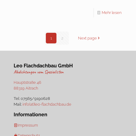
Mehr lesen
1
2
Next page
Leo Flachdachbau GmbH
Abdichtungen vom Spezialisten
Hauptstraße 46
88319 Aitrach
Tel:
07565/9190628
Mail:
info(at)leo-flachdachbau.de
Informationen
Impressum
Datenschutz