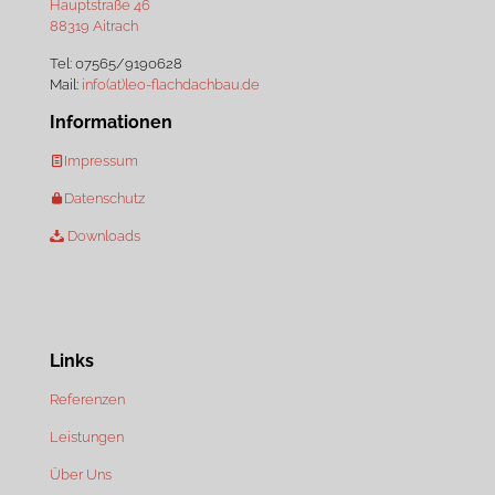
Hauptstraße 46
88319 Aitrach
Tel:
07565/9190628
Mail:
info(at)leo-flachdachbau.de
Informationen
Impressum
Datenschutz
Downloads
Links
Referenzen
Leistungen
Über Uns