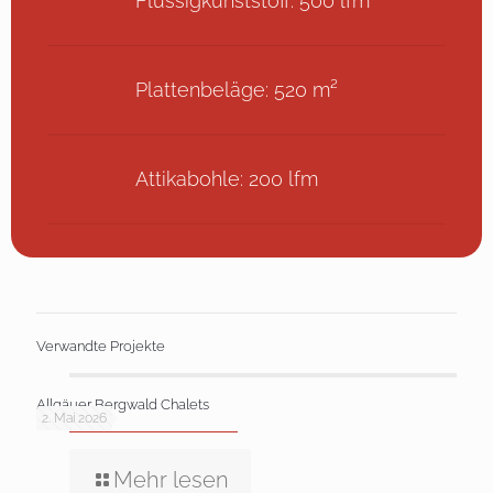
Flüssigkunststoff: 500 lfm
Plattenbeläge: 520 m²
Attikabohle: 200 lfm
Verwandte Projekte
Allgäuer Bergwald Chalets
2. Mai 2026
Mehr lesen