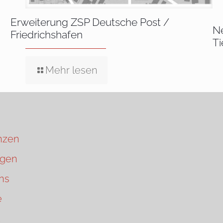
Erweiterung ZSP Deutsche Post /
N
Friedrichshafen
T
Mehr lesen
nzen
ngen
ns
e