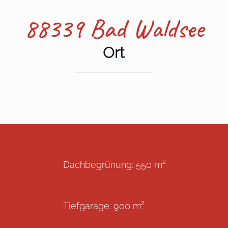
88339 Bad Waldsee
Ort
Dachbegrünung: 550 m²
Tiefgarage: 900 m²