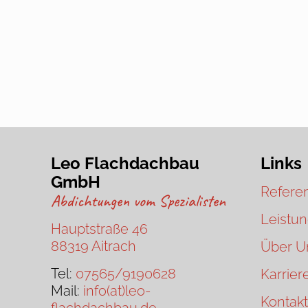
Leo Flachdachbau
Links
GmbH
Refere
Abdichtungen vom Spezialisten
Leistu
Hauptstraße 46
88319 Aitrach
Über U
Tel:
07565/9190628
Karrier
Mail:
info(at)leo-
Kontakt