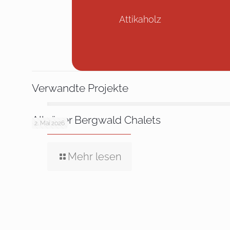
Attikaholz
Verwandte Projekte
Allgäuer Bergwald Chalets
2. Mai 2026
Mehr lesen