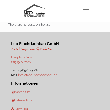
There are no posts on the list.
Leo Flachdachbau GmbH
Abdichtungen vom Spezialisten
Hauptstraße 46
88319 Aitrach
Tel:
07565/9190628
Mail:
info(at)leo-flachdachbau.de
Informationen
Impressum
Datenschutz
Downloads