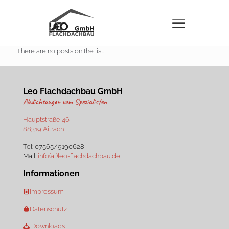
There are no posts on the list.
Leo Flachdachbau GmbH
Abdichtungen vom Spezialisten
Hauptstraße 46
88319 Aitrach
Tel:
07565/9190628
Mail:
info(at)leo-flachdachbau.de
Informationen
Impressum
Datenschutz
Downloads