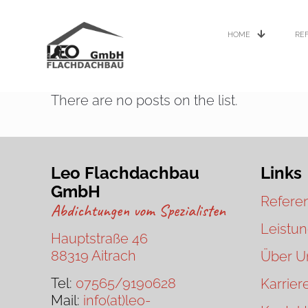
HOME
RE
There are no posts on the list.
Leo Flachdachbau
Links
GmbH
Refere
Abdichtungen vom Spezialisten
Leistu
Hauptstraße 46
88319 Aitrach
Über U
Tel:
07565/9190628
Karrier
Mail:
info(at)leo-