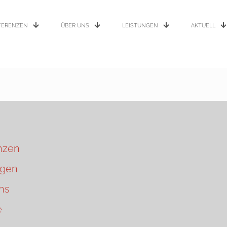
FERENZEN
ÜBER UNS
LEISTUNGEN
AKTUELL
nzen
ngen
ns
e