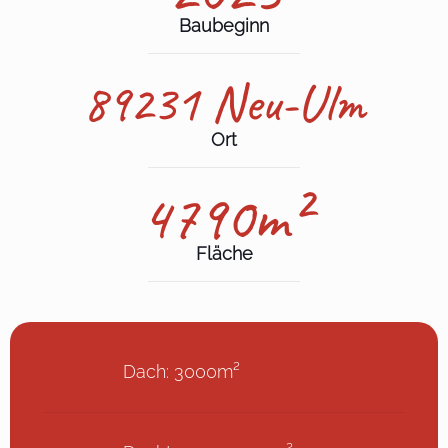
Baubeginn
89231 Neu-Ulm
Ort
4790m²
Fläche
Dach: 3000m²