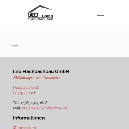
test1
Leo Flachdachbau GmbH
Abdichtungen vom Spezialisten
Hauptstraße 46
88319 Aitrach
Tel:
07565/9190628
Mail:
info(at)leo-flachdachbau.de
Informationen
Impressum